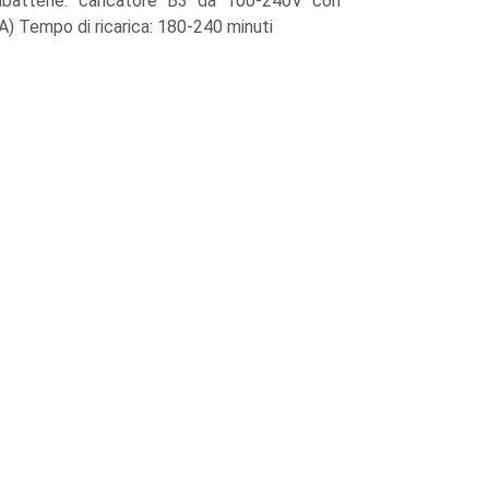
abatterie: caricatore B3 da 100-240V con
A) Tempo di ricarica: 180-240 minuti