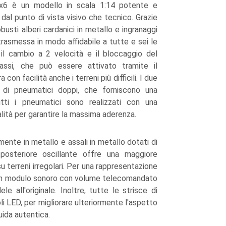
6x6 è un modello in scala 1:14 potente e
dal punto di vista visivo che tecnico. Grazie
usti alberi cardanici in metallo e ingranaggi
trasmessa in modo affidabile a tutte e sei le
il cambio a 2 velocità e il bloccaggio del
i assi, che può essere attivato tramite il
con facilità anche i terreni più difficili. I due
i di pneumatici doppi, che forniscono una
tti i pneumatici sono realizzati con una
lità per garantire la massima aderenza.
mente in metallo e assali in metallo dotati di
 posteriore oscillante offre una maggiore
 su terreni irregolari. Per una rappresentazione
ti un modulo sonoro con volume telecomandato
le all'originale. Inoltre, tutte le strisce di
oli LED, per migliorare ulteriormente l'aspetto
uida autentica.