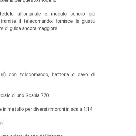
oblema per questo modello
fedele all'originale e modulo sonoro già
e tramite il telecomando: fornisce la giusta
re di guida ancora maggiore
n) con telecomando, batteria e cavo di
iciale di uno Scania 770
 in metallo per diversi rimorchi in scala 1:14
li