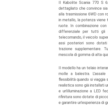
Il Kabolite Scania 770 S 
dettagliato che convince sia 
alla trasmissione 6WD con rob
in metallo, la potenza viene 
ruote. In combinazione con 
differenziale per tutti gl
telecomando, il veicolo supera 
assi posteriori sono dotat
trazione supplementare. Tu
mescola di gomma di alta qua
Il modello ha un telaio intera
molle a balestra. L'assale
flessibilità quando si viaggia
realistica sono già installa
e un'illuminazione a LED fede
rifinitura sono dotate di picc
e garantire un'esperienza di g