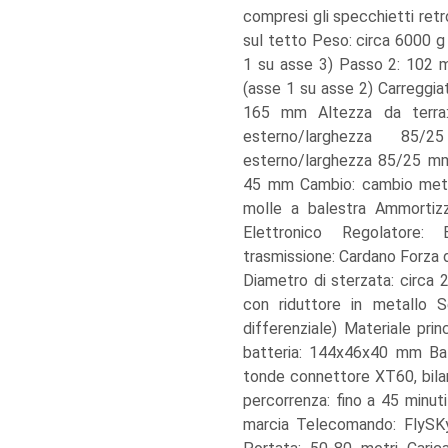
compresi gli specchietti retr
sul tetto Peso: circa 6000 g
1 su asse 3) Passo 2: 102 
(asse 1 su asse 2) Carreggia
165 mm Altezza da terra:
esterno/larghezza 85/
esterno/larghezza 85/25 mm
45 mm Cambio: cambio metall
molle a balestra Ammortizz
Elettronico Regolatore
trasmissione: Cardano Forza di
Diametro di sterzata: circa 
con riduttore in metallo S
differenziale) Materiale pri
batteria: 144x46x40 mm Bat
tonde connettore XT60, bil
percorrenza: fino a 45 minut
marcia Telecomando: FlyS