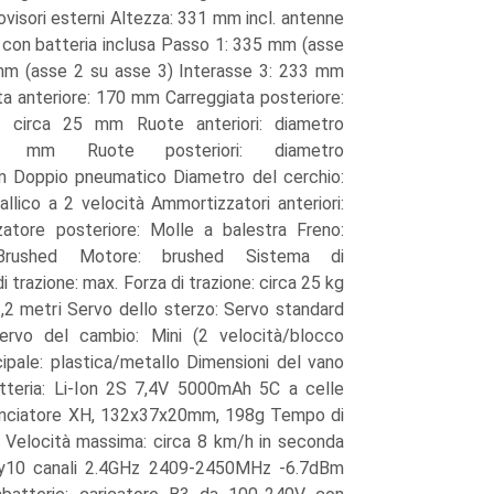
ovisori esterni Altezza: 331 mm incl. antenne
 con batteria inclusa Passo 1: 335 mm (asse
mm (asse 2 su asse 3) Interasse 3: 233 mm
ta anteriore: 170 mm Carreggiata posteriore:
 circa 25 mm Ruote anteriori: diametro
25 mm Ruote posteriori: diametro
 Doppio pneumatico Diametro del cerchio:
ico a 2 velocità Ammortizzatori anteriori:
atore posteriore: Molle a balestra Freno:
: Brushed Motore: brushed Sistema di
 trazione: max. Forza di trazione: circa 25 kg
2,2 metri Servo dello sterzo: Servo standard
ervo del cambio: Mini (2 velocità/blocco
ncipale: plastica/metallo Dimensioni del vano
teria: Li-Ion 2S 7,4V 5000mAh 5C a celle
anciatore XH, 132x37x20mm, 198g Tempo di
i Velocità massima: circa 8 km/h in seconda
Ky10 canali 2.4GHz 2409-2450MHz -6.7dBm