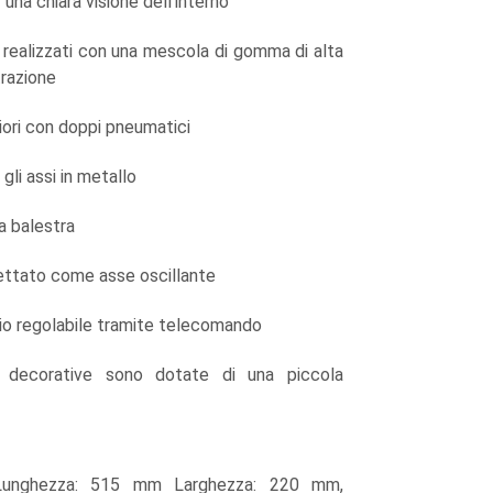
 una chiara visione dell'interno
 realizzati con una mescola di gomma di alta
trazione
riori con doppi pneumatici
gli assi in metallo
 a balestra
ettato come asse oscillante
o regolabile tramite telecomando
 decorative sono dotate di una piccola
4 Lunghezza: 515 mm Larghezza: 220 mm,