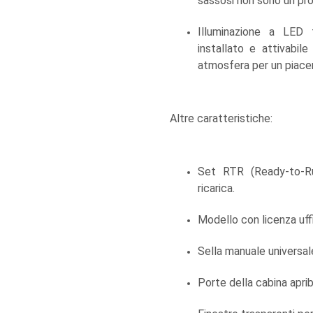
sassosi non sono un pr
Illuminazione a LED 
installato e attivabil
atmosfera per un piace
Altre caratteristiche:
Set RTR (Ready-to-Ru
ricarica.
Modello con licenza uff
Sella manuale universale
Porte della cabina apribi