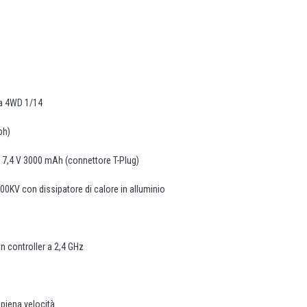
da 4WD 1/14
ph)
o da 7,4 V 3000 mAh (connettore T-Plug)
0KV con dissipatore di calore in alluminio
on controller a 2,4 GHz
 piena velocità