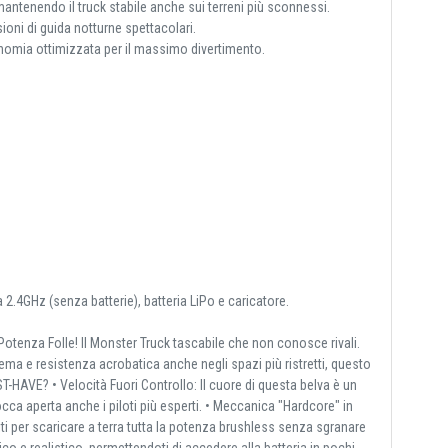
mantenendo il truck stabile anche sui terreni più sconnessi.
sioni di guida notturne spettacolari.
onomia ottimizzata per il massimo divertimento.
.4GHz (senza batterie), batteria LiPo e caricatore.
Potenza Folle! Il Monster Truck tascabile che non conosce rivali.
rema e resistenza acrobatica anche negli spazi più ristretti, questo
HAVE? • Velocità Fuori Controllo: Il cuore di questa belva è un
ca aperta anche i piloti più esperti. • Meccanica "Hardcore" in
ti per scaricare a terra tutta la potenza brushless senza sgranare