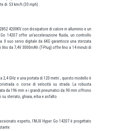
e di 53 km/h (33 mph) .
852 4200KV con dissipatore di calore in alluminio e un
Go 14207 offre un'accelerazione fluida, un controllo
a. Il suo servo digitale da 6KG garantisce una sterzata
 di litio da 7,4V 3000mAh (T-Plug) offre fino a 14 minuti di
a 2,4 GHz e una portata di 120 metri , questo modello è
uoristrada o corse di velocità su strada. La robusta
iata da 196 mm e i grandi pneumatici da 90 mm offrono
 su sterrato, ghiaia, erba e asfalto.
passionato esperto, l'MJX Hyper Go 14207 è progettato
stante.