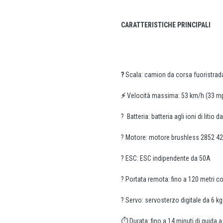
CARATTERISTICHE PRINCIPALI
?
Scala: camion da corsa fuoristra
⚡
Velocità massima: 53 km/h (33 m
? Batteria: batteria agli ioni di liti
? Motore: motore brushless 2852 420
? ESC: ESC indipendente da 50A
?️ Portata remota: fino a 120 metri c
?️ Servo: servosterzo digitale da 6 kg
⏱️ Durata: fino a 14 minuti di guida a