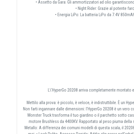
• Assetto da Gara: Gli ammortizzatori ad olio garantiscono 
• Night Rider: Grazie al potente far
• Energia LiPo: La batteria LiPo da 7.4V 850mA
L\'HyperGo 20208 arriva completamente montato e pr
Mettilo alla prova: è piccolo, è veloce, è indistruttibile. È un
Non farti ingannare dalle dimensioni: l'HyperGo 20208 è un vero con
Monster Truck trasforma il tuo giardino o il parchetto sotto c
motore Brushless da 4400KV. Rapportato al peso piuma della sca
Metallo: A differenza dei comuni modelli di questa scala, il 2020