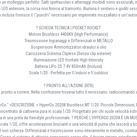
un molleggio perfetto. Salti spettacolari e atterraggi morbidi sono assicurati, 
o LED anteriore, la corsa non finisce al tramonto. Illumina il sentiero e goditi ses
h inclusa fornisce il \"punch\" necessario per impennate mozzafiato e un\'aut
? SCHEDA TECNICA | POCKET ROCKET
Motore Brushless 4400KV (High Performance)
Trasmissione Ingranaggi e Differenziali in METALLO
Sospensioni Ammortizzatori idraulici a olio
Carrozzeria Sistema Clipless (Senza clip esterne)
Illuminazione LED frontale High-Intensity
Batteria LiPo 2S 7.4V 850mAh (Inclusa)
Scala 1/20 - Perfetta per l\'indoor e l\'outdoor
? PRONTO ALL\'AZIONE (RTR)
onto a correre. Nella confezione troverai tutto il necessario: radiocomando a 2
 HyperGo." >DESCRIZIONE ⚡ HyperGo 20208 Brushless MT 1/20: Piccole Dimensioni, 
centrato di cattiveria pura in scala 1/20. Progettato per chi vuole velocità est
asa in una pista da freestyle professionale. ? PERCHÉ L’HYPERGO 20208 È UN MUST-
la 1/20, offre accelerazioni brucianti e una velocità di punta che lascerà a boc
8 non scherza. Differenziali e trasmissione sono interamente in metallo, costrui