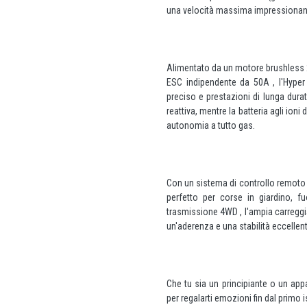
una velocità massima impressionant
Alimentato da un motore brushless 2
ESC indipendente da 50A , l'Hyper 
preciso e prestazioni di lunga durat
reattiva, mentre la batteria agli ioni
autonomia a tutto gas.
Con un sistema di controllo remoto 
perfetto per corse in giardino, f
trasmissione 4WD , l'ampia carregg
un'aderenza e una stabilità eccellenti
Che tu sia un principiante o un ap
per regalarti emozioni fin dal primo i