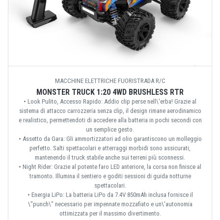
MACCHINE ELETTRICHE FUORISTRADA R/C
MONSTER TRUCK 1:20 4WD BRUSHLESS RTR
• Look Pulito, Accesso Rapido: Addio clip perse nell\'erba! Grazie al
sistema di attacco carrozzeria senza clip, il design rimane aerodinamico
e realistico, permettendoti di accedere alla batteria in pochi secondi con
un semplice gesto.
• Assetto da Gara: Gli ammortizzatori ad olio garantiscono un molleggio
perfetto. Salti spettacolari e atterraggi morbidi sono assicurati,
mantenendo il truck stabile anche sui terreni più sconnessi.
• Night Rider: Grazie al potente faro LED anteriore, la corsa non finisce al
tramonto. Illumina il sentiero e goditi sessioni di guida notturne
spettacolari.
• Energia LiPo: La batteria LiPo da 7.4V 850mAh inclusa fornisce il
\"punch\" necessario per impennate mozzafiato e un\'autonomia
ottimizzata per il massimo divertimento.