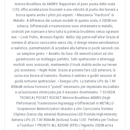
motore Brushless da 4400KV. Rapportato al peso piuma della scala
1/20, offre accelerazioni brucianti e una velocità di punta che lascerà a
bocca aperta anche i piloti più esperti. • Meccanica "Hardcore" in
Metallo: A differenza dei comuni modelli di questa scala, il 20208 non
scherza. Differenziali e trasmissione sono interamente in metallo,
costruiti per scaricare a terra tutta la potenza brushless senza sgranare
mai. • Look Pulito, Accesso Rapido: Addio clip perse nell'erba! Grazie al
sistema di attacco carrozzeria senza clip, il design rimane aerodinamico
e realistico, permettendoti di accedere alla batteria in pochi secondi con
un semplice gesto. • Assetto da Gara: Gli ammortizzatori ad olio
garantiscono un molleggio perfetto. Salti spettacolari e atterraggi
morbidi sono assicurati, mantenendo il truck stabile anche sui terreni
più sconnessi. • Night Rider: Grazie al potente faro LED anteriore, la
corsa non finisce al tramonto. Illumina il sentiero e goditi sessioni di
guida notturne spettacolari. • Energia LiPo: La batteria LiPo da 7.4V
850mAh inclusa fornisce il "punch" necessario per impennate mozzafiato
e un'autonomia ottimizzata per il massimo divertimento. ? SCHEDA
TECNICA | POCKET ROCKET Motore Brushless 4400KV (High
Performance) Trasmissione Ingranaggi e Differenziali in METALLO
Sospensioni Ammortizzatori idraulici a olio Carrozzeria Sistema
Clipless (Senza clip esterne) Illuminazione LED frontale High-Intensity
Batteria LiPo 2S 7.4V 850mAh (Inclusa) Scala 1/20 - Perfetta per l'indoor
e l'outdoor ? PRONTO ALL'AZIONE (RTR) L'HyperGo 20208 arriva