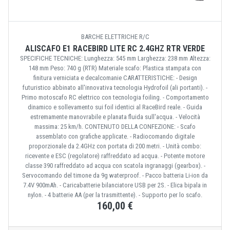
BARCHE ELETTRICHE R/C
ALISCAFO E1 RACEBIRD LITE RC 2.4GHZ RTR VERDE
SPECIFICHE TECNICHE: Lunghezza: 545 mm Larghezza: 238 mm Altezza:
148 mm Peso: 740 g (RTR) Materiale scafo: Plastica stampata con
finitura verniciata e decalcomanie CARATTERISTICHE: - Design
futuristico abbinato all'innovativa tecnologia Hydrofoil (ali portanti). -
Primo motoscafo RC elettrico con tecnologia foiling. - Comportamento
dinamico e sollevamento sui foil identici al RaceBird reale. - Guida
estremamente manovrabile e planata fluida sull'acqua. - Velocità
massima: 25 km/h. CONTENUTO DELLA CONFEZIONE: - Scafo
assemblato con grafiche applicate. - Radiocomando digitale
proporzionale da 2.4GHz con portata di 200 metri. - Unità combo:
ricevente e ESC (regolatore) raffreddato ad acqua. - Potente motore
classe 390 raffreddato ad acqua con scatola ingranaggi (gearbox). -
Servocomando del timone da 9g waterproof. - Pacco batteria Li-ion da
7.4V 900mAh. - Caricabatterie bilanciatore USB per 2S. - Elica bipala in
nylon. - 4 batterie AA (per la trasmittente). - Supporto per lo scafo.
160,00 €