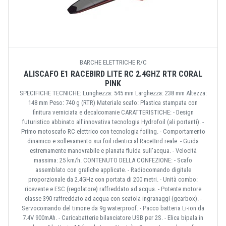
BARCHE ELETTRICHE R/C
ALISCAFO E1 RACEBIRD LITE RC 2.4GHZ RTR CORAL
PINK
SPECIFICHE TECNICHE: Lunghezza: 545 mm Larghezza: 238 mm Altezza:
148 mm Peso: 740 g (RTR) Materiale scafo: Plastica stampata con
finitura verniciata e decalcomanie CARATTERISTICHE: - Design
futuristico abbinato all'innovativa tecnologia Hydrofoil (ali portanti). -
Primo motoscafo RC elettrico con tecnologia foiling. - Comportamento
dinamico e sollevamento sui foil identici al RaceBird reale. - Guida
estremamente manovrabile e planata fluida sull'acqua. - Velocità
massima: 25 km/h. CONTENUTO DELLA CONFEZIONE: - Scafo
assemblato con grafiche applicate. - Radiocomando digitale
proporzionale da 2.4GHz con portata di 200 metri. - Unità combo:
ricevente e ESC (regolatore) raffreddato ad acqua. - Potente motore
classe 390 raffreddato ad acqua con scatola ingranaggi (gearbox). -
Servocomando del timone da 9g waterproof. - Pacco batteria Li-ion da
7.4V 900mAh. - Caricabatterie bilanciatore USB per 2S. - Elica bipala in