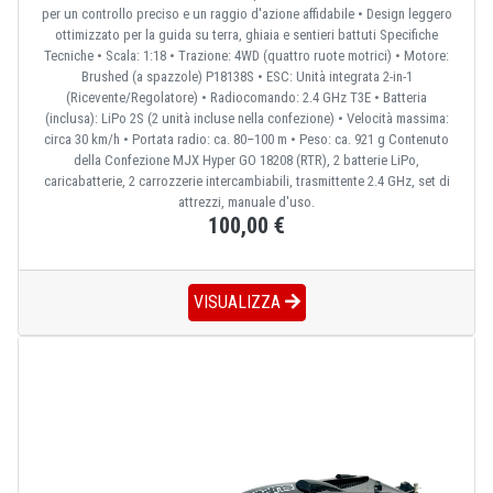
per un controllo preciso e un raggio d'azione affidabile • Design leggero
ottimizzato per la guida su terra, ghiaia e sentieri battuti Specifiche
Tecniche • Scala: 1:18 • Trazione: 4WD (quattro ruote motrici) • Motore:
Brushed (a spazzole) P18138S • ESC: Unità integrata 2-in-1
(Ricevente/Regolatore) • Radiocomando: 2.4 GHz T3E • Batteria
(inclusa): LiPo 2S (2 unità incluse nella confezione) • Velocità massima:
circa 30 km/h • Portata radio: ca. 80–100 m • Peso: ca. 921 g Contenuto
della Confezione MJX Hyper GO 18208 (RTR), 2 batterie LiPo,
caricabatterie, 2 carrozzerie intercambiabili, trasmittente 2.4 GHz, set di
attrezzi, manuale d'uso.
100,00 €
VISUALIZZA