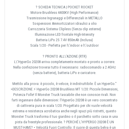
? SCHEDA TECNICA | POCKET ROCKET
Motore Brushless 4400KV (High Performance)
Trasmissione Ingranaggi e Differenziali in METALLO
Sospensioni Ammortizzatori idraulici a olio
Carrozzeria Sistema Clipless (Senza clip esterne)
Illuminazione LED frontale High-Intensity
Batteria LiPo 2S 7.4V 850mAh (Inclusa)
Scala 1/20 - Perfetta per l\'indoor e l\'outdoor
? PRONTO ALL\'AZIONE (RTR)
L\'HyperGo 20208 arriva completamente montato e pronto a correre.
Nella confezione troverai tutto il necessario: radiocomando a 2.4GHz
(senza batterie), batteria LiPo e caricatore.
Mettilo alla prova: è piccolo, è veloce, è indistruttibile. È un HyperGo."
>DESCRIZIONE ⚡ HyperGo 20208 Brushless MT 1/20: Piccole Dimensioni,
Potenza Folle! Il Monster Truck tascabile che non conosce rivali. Non
farti ingannare dalle dimensioni: l'HyperGo 20208 è un vero concentrato
di cattiveria pura in scala 1/20. Progettato per chi vuole velocità
estrema e resistenza acrobatica anche negli spazi più ristretti, questo
Monster Truck trasforma il tuo giardino o il parchetto sotto casa in una
pista da freestyle professionale. ? PERCHÉ L’HYPERGO 20208 È UN
MUST-HAVE? • Velocità Fuori Controllo: Il cuore di questa belva è un